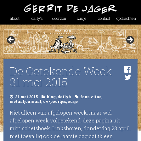
about
daily’s
doorzon
zusje
contact
opdrachten
De Getekende Week
31 mei 2015
31 mei 2015
blog
,
daily's
fons vitae
,
metaaljournaal
,
ov-poortjes
,
zusje
Niet alleen van afgelopen week, maar wel
afgelopen week volgetekend, deze pagina uit
mijn schetsboek. Linksboven, donderdag 23 april,
niet toevallig ook de laatste dag dat ik een