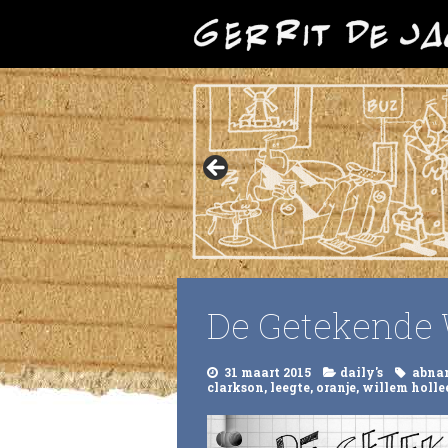
De Getekende 
31 maart 2015
daily's
abna
clarkson
,
leegte
,
oranje
,
willem holle