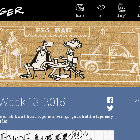
home
about
daily’s
d
Week 13-2015
I
mro
,
ek kwalificatie
,
germanwings
,
guus hiddink
,
jeremy
eder