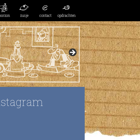
oorzon
zusje
contact
opdrachten
nstagram