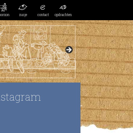
oorzon
zusje
contact
opdrachten
nstagram