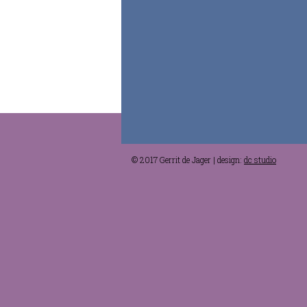
© 2017 Gerrit de Jager | design:
dc studio