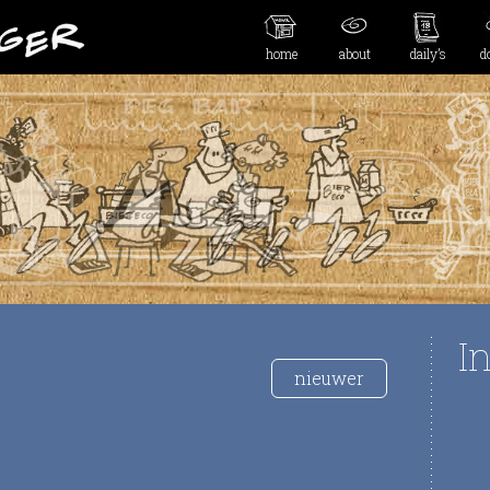
home
about
daily’s
d
I
nieuwer