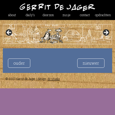
about
daily’s
doorzon
zusje
contact
opdrachten
ouder
nieuwer
© 2017 Gerrit de Jager | design:
dc studio