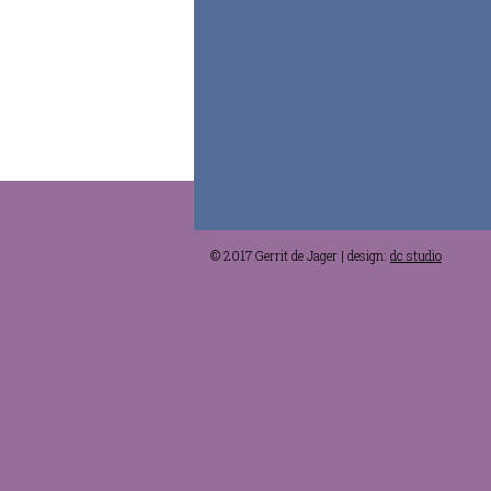
© 2017 Gerrit de Jager | design:
dc studio