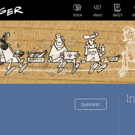
home
about
daily’s
d
I
nieuwer