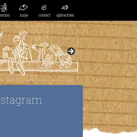
oorzon
zusje
contact
opdrachten
nstagram