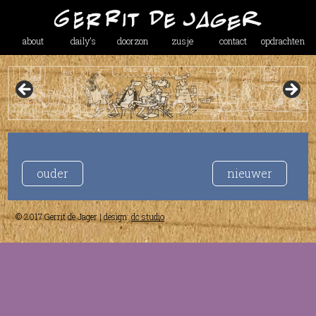
about
daily’s
doorzon
zusje
contact
opdrachten
ouder
nieuwer
© 2017 Gerrit de Jager | design:
dc studio