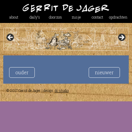
about
daily’s
doorzon
zusje
contact
opdrachten
ouder
nieuwer
© 2017 Gerrit de Jager | design:
dc studio