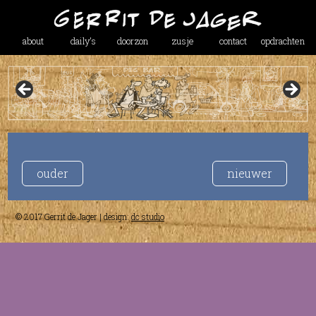
about
daily’s
doorzon
zusje
contact
opdrachten
ouder
nieuwer
© 2017 Gerrit de Jager | design:
dc studio