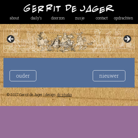
about
daily’s
doorzon
zusje
contact
opdrachten
ouder
nieuwer
© 2017 Gerrit de Jager | design:
dc studio