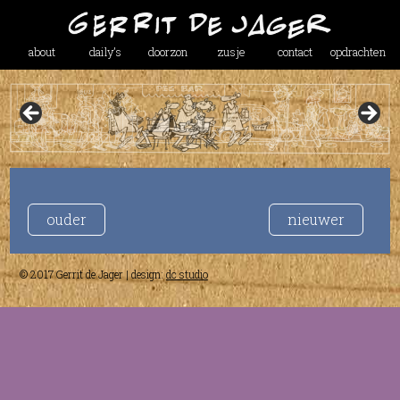
about
daily’s
doorzon
zusje
contact
opdrachten
ouder
nieuwer
© 2017 Gerrit de Jager | design:
dc studio