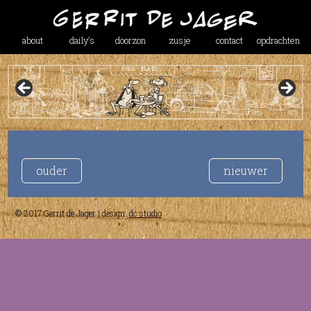
about
daily’s
doorzon
zusje
contact
opdrachten
ouder
nieuwer
© 2017 Gerrit de Jager | design:
dc studio