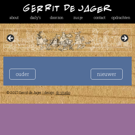
about
daily’s
doorzon
zusje
contact
opdrachten
ouder
nieuwer
© 2017 Gerrit de Jager | design:
dc studio