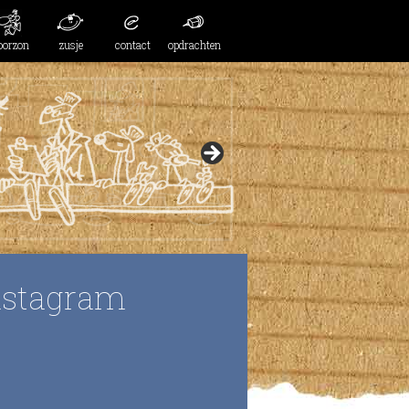
oorzon
zusje
contact
opdrachten
nstagram