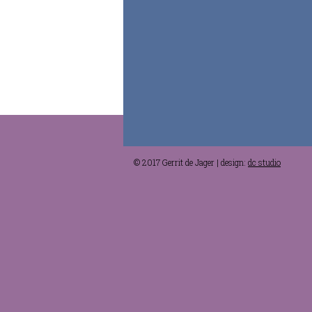
© 2017 Gerrit de Jager | design:
dc studio