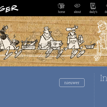
home
about
daily’s
d
I
nieuwer