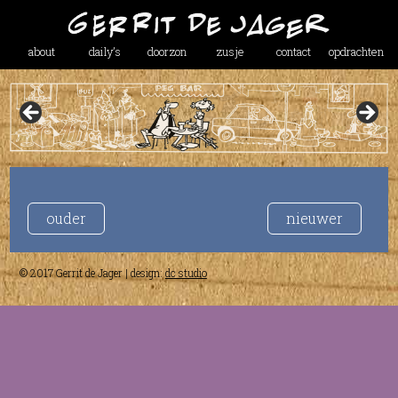
about
daily’s
doorzon
zusje
contact
opdrachten
ouder
nieuwer
© 2017 Gerrit de Jager | design:
dc studio