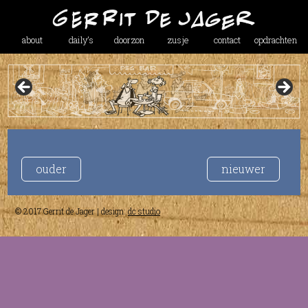
about
daily’s
doorzon
zusje
contact
opdrachten
ouder
nieuwer
© 2017 Gerrit de Jager | design:
dc studio