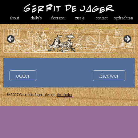
about
daily’s
doorzon
zusje
contact
opdrachten
ouder
nieuwer
© 2017 Gerrit de Jager | design:
dc studio