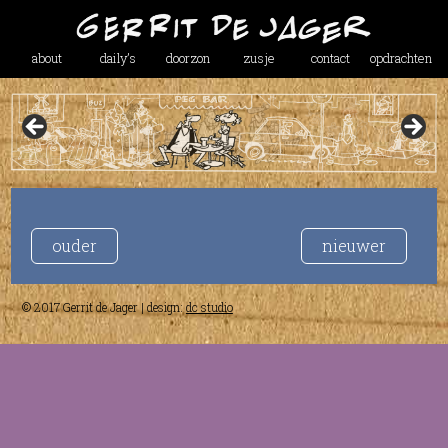
about
daily’s
doorzon
zusje
contact
opdrachten
ouder
nieuwer
© 2017 Gerrit de Jager | design:
dc studio