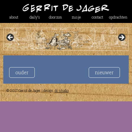
about
daily’s
doorzon
zusje
contact
opdrachten
ouder
nieuwer
© 2017 Gerrit de Jager | design:
dc studio