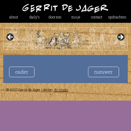
about
daily’s
doorzon
zusje
contact
opdrachten
ouder
nieuwer
© 2017 Gerrit de Jager | design:
dc studio