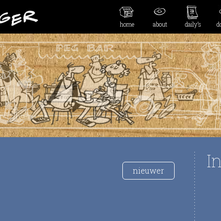
home
about
daily’s
d
I
nieuwer