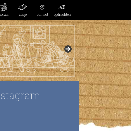
oorzon
zusje
contact
opdrachten
nstagram