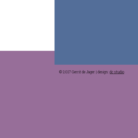
© 2017 Gerrit de Jager | design:
dc studio