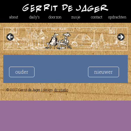
about
daily’s
doorzon
zusje
contact
opdrachten
ouder
nieuwer
© 2017 Gerrit de Jager | design:
dc studio