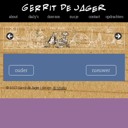
about
daily’s
doorzon
zusje
contact
opdrachten
ouder
nieuwer
© 2017 Gerrit de Jager | design:
dc studio