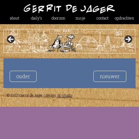
about
daily’s
doorzon
zusje
contact
opdrachten
ouder
nieuwer
© 2017 Gerrit de Jager | design:
dc studio