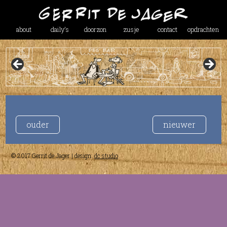
about
daily’s
doorzon
zusje
contact
opdrachten
ouder
nieuwer
© 2017 Gerrit de Jager | design:
dc studio