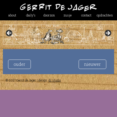
about
daily’s
doorzon
zusje
contact
opdrachten
ouder
nieuwer
© 2017 Gerrit de Jager | design:
dc studio