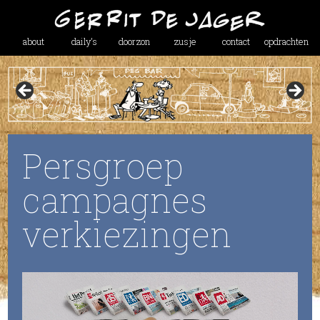
about
daily’s
doorzon
zusje
contact
opdrachten
Persgroep
campagnes
verkiezingen
Videospeler