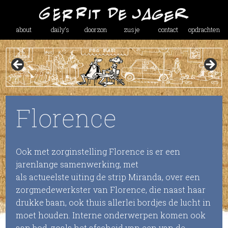
about
daily’s
doorzon
zusje
contact
opdrachten
Florence
Ook met zorginstelling Florence is er een
jarenlange samenwerking, met
als
actueelste
uiting de strip Miranda, over een
zorgmedewerkster van Florence, die naast haar
drukke baan, ook thuis al
lerlei bordjes de lucht in
moet houden. Interne onderwerpen komen ook
aan bod, zoals het afscheid van een van de