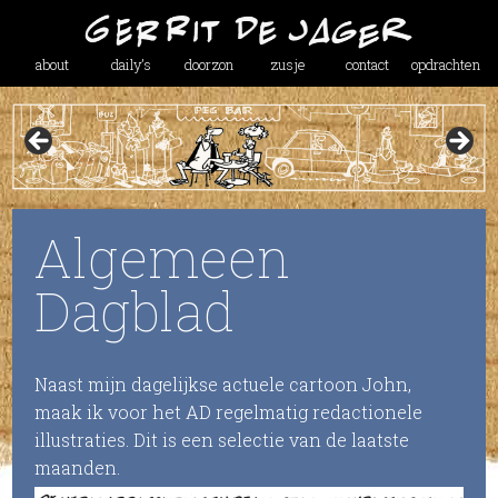
about
daily’s
doorzon
zusje
contact
opdrachten
Algemeen
Dagblad
Naast mijn dagelijkse actuele cartoon John,
maak ik voor het AD regelmatig redactionele
illustraties. Dit is een selectie van de laatste
maanden.