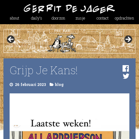
about
daily’s
doorzon
zusje
contact
opdrachten
Grijp Je Kans!
26 februari 2023
blog