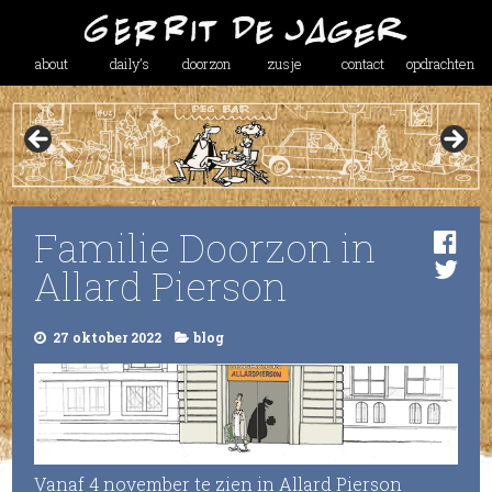
about
daily’s
doorzon
zusje
contact
opdrachten
Familie Doorzon in
Allard Pierson
27 oktober 2022
blog
Vanaf 4 november te zien in Allard Pierson