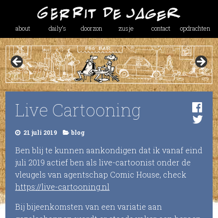
about
daily’s
doorzon
zusje
contact
opdrachten
Live Cartooning
21 juli 2019
blog
Ben blij te kunnen aankondigen dat ik vanaf eind
juli 2019 actief ben als live-cartoonist onder de
vleugels van agentschap Comic House, check
https://live-cartooning.nl
Bij bijeenkomsten van een variatie aan