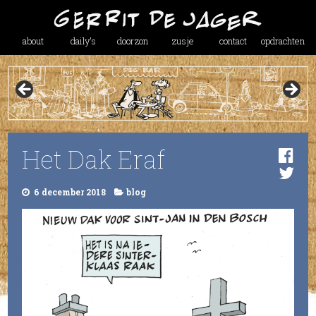
about
daily’s
doorzon
zusje
contact
opdrachten
Het Dak Eraf
6 december 2018
blog