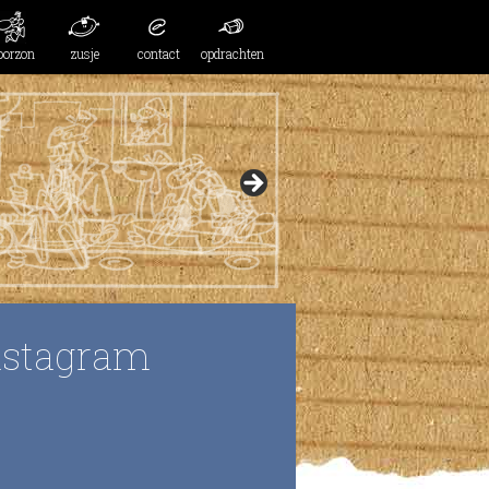
oorzon
zusje
contact
opdrachten
nstagram