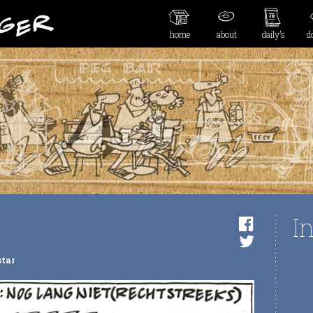
home
about
daily’s
d
I
star