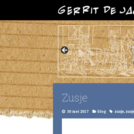
Zusje
30 mei 2017
blog
zusje
,
zusj