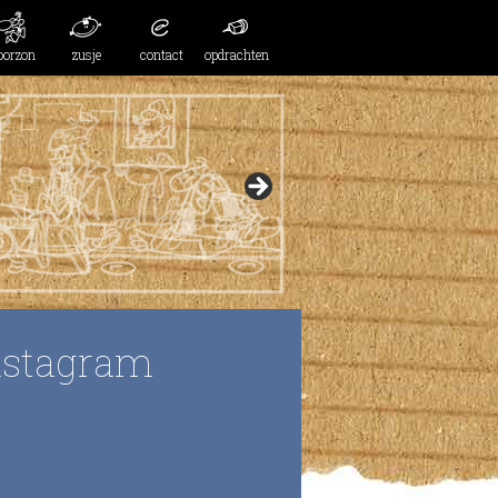
oorzon
zusje
contact
opdrachten
nstagram