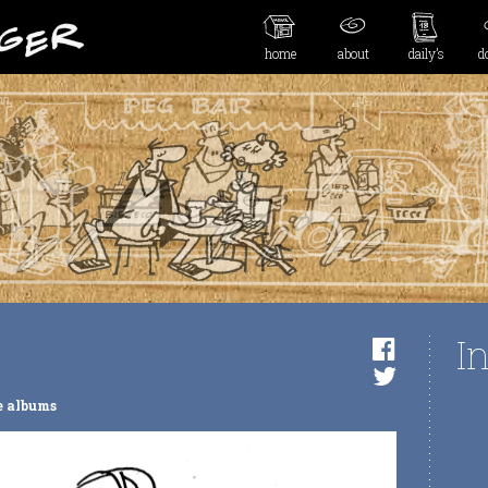
home
about
daily’s
d
I
e albums