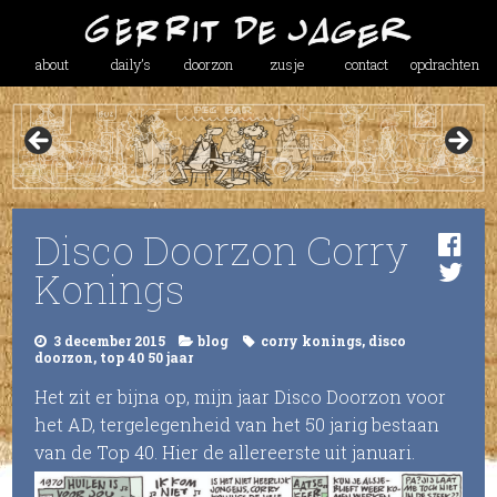
about
daily’s
doorzon
zusje
contact
opdrachten
Disco Doorzon Corry
Konings
3 december 2015
blog
corry konings
,
disco
doorzon
,
top 40 50 jaar
Het zit er bijna op, mijn jaar Disco Doorzon voor
het AD, tergelegenheid van het 50 jarig bestaan
van de Top 40. Hier de allereerste uit januari.