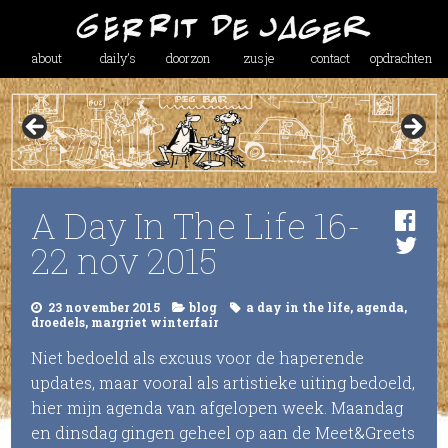
about
daily’s
doorzon
zusje
contact
opdrachten
A Day In The Life 16-
22 nov 2015
23 november 2015
blog
a day in the life
,
agenda
,
droedels
,
margriet winterfair
Niet bedoeld als excuus voor de haperende
updates, maar vooral als artistieke uiting bedoeld,
hier mijn agenda van afgelopen week. Maandag
en dinsdag gingen geheel op aan de Meet&Greets