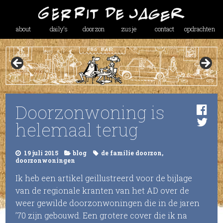
about
daily’s
doorzon
zusje
contact
opdrachten
Doorzonwoning is
helemaal terug
19 juli 2015
blog
de familie doorzon
,
doorzonwoningen
Ik heb een artikel geillustreerd voor de bijlage
van de regionale kranten van het AD over de
weer gewilde doorzonwoningen die in de jaren
’70 zijn gebouwd. Een grotere cover die ik na