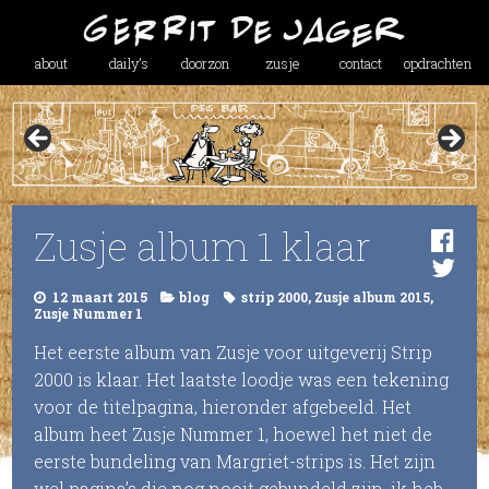
about
daily’s
doorzon
zusje
contact
opdrachten
Zusje album 1 klaar
12 maart 2015
blog
strip 2000
,
Zusje album 2015
,
Zusje Nummer 1
Het eerste album van Zusje voor uitgeverij Strip
2000 is klaar. Het laatste loodje was een tekening
voor de titelpagina, hieronder afgebeeld. Het
album heet Zusje Nummer 1, hoewel het niet de
eerste bundeling van Margriet-strips is. Het zijn
wel pagina’s die nog nooit gebundeld zijn, ik heb