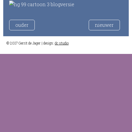
ouder
nieuwer
© 2017 Gerrit de Jager | design:
dc studio