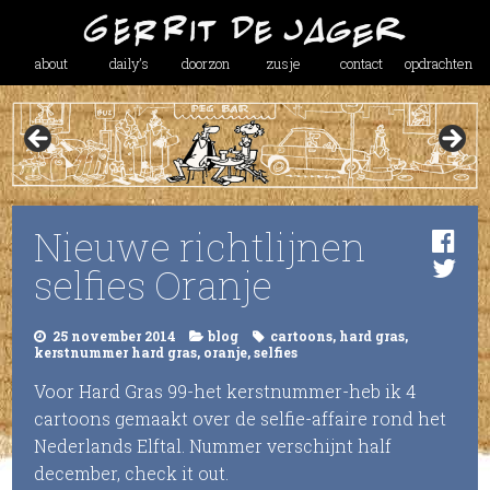
about
daily’s
doorzon
zusje
contact
opdrachten
Nieuwe richtlijnen
selfies Oranje
25 november 2014
blog
cartoons
,
hard gras
,
kerstnummer hard gras
,
oranje
,
selfies
Voor Hard Gras 99-het kerstnummer-heb ik 4
cartoons gemaakt over de selfie-affaire rond het
Nederlands Elftal. Nummer verschijnt half
december, check it out.