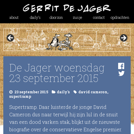
about
daily’s
doorzon
zusje
contact
opdrachten
De Jager woensdag
23 september 2015
23 september 2015
daily's
david cameron
,
supertramp
Supertramp. Daar luisterde de jonge David
Cameron dus naar terwijl hij zijn lul in de snuit
van een dood varken stak, blijkt uit de nieuwste
biografie over de conservatieve Engelse premier.